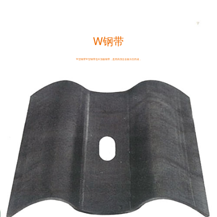
W钢带
W型钢带W型钢带也叫顶板钢带，是用高强全金板冷压而成，