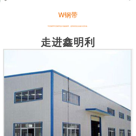
W钢带
W型钢带W型钢带也叫顶板钢带，是用高强全金板冷压而成，
走进鑫明利