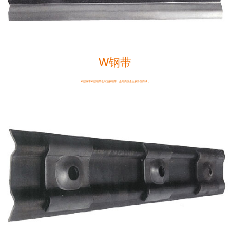
W钢带
W型钢带W型钢带也叫顶板钢带，是用高强全金板冷压而成，