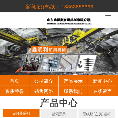
咨询服务热线： 18353856666
1
2
3
4
首页
公司简介
产品展示
新闻中心
资质荣誉
销售网络
联系我们
在线留言
产品中心
w钢带系列
锚索系列
无纵肋(左旋)锚杆